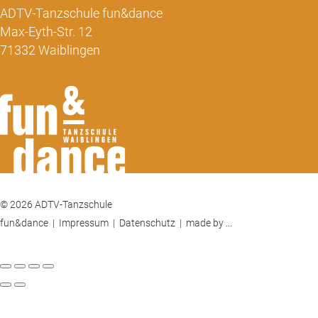
ADTV-Tanzschule fun&dance
Max-Eyth-Str. 12
71332 Waiblingen
© 2026 ADTV-Tanzschule
fun&dance |
Impressum
|
Datenschutz
|
made by ...