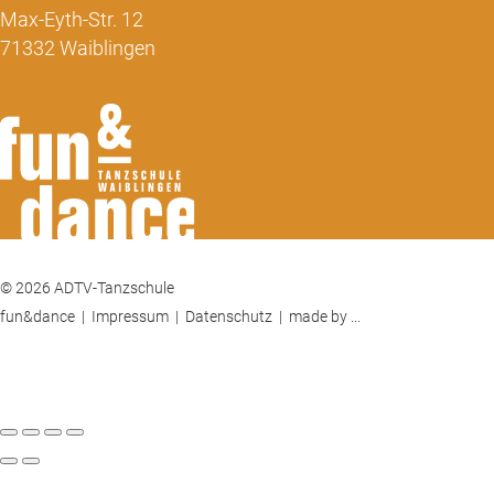
Max-Eyth-Str. 12
71332 Waiblingen
© 2026 ADTV-Tanzschule
fun&dance |
Impressum
|
Datenschutz
|
made by ...