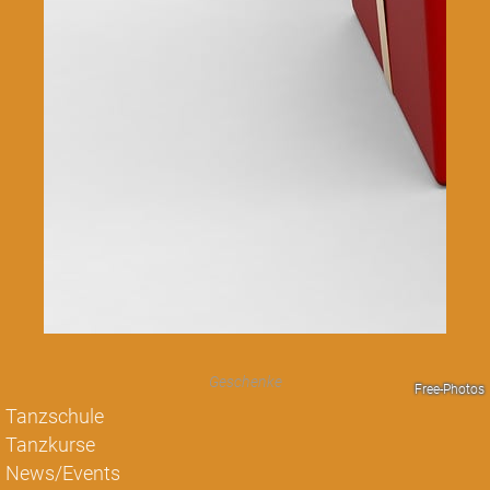
Geschenke
Free-Photos
Tanzschule
Tanzkurse
News/Events